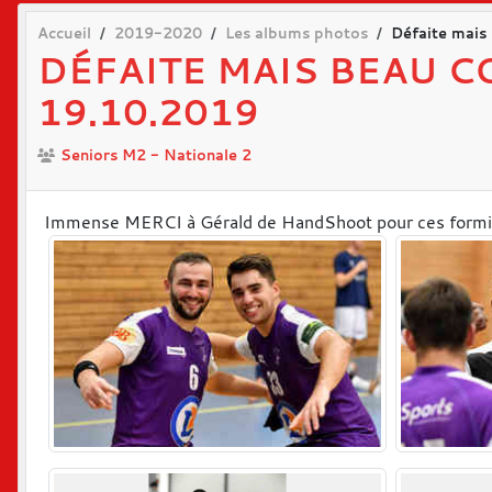
Accueil
2019-2020
Les albums photos
Défaite mais
DÉFAITE MAIS BEAU C
19.10.2019
Seniors M2 - Nationale 2
Immense MERCI à Gérald de HandShoot pour ces formida