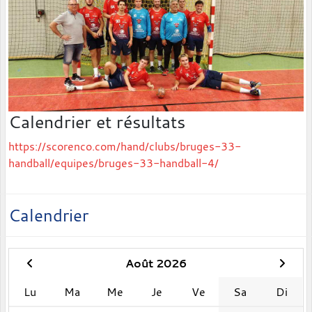
Calendrier et résultats
https://scorenco.com/hand/clubs/bruges-33-
handball/equipes/bruges-33-handball-4/
Calendrier
Août 2026
Lu
Ma
Me
Je
Ve
Sa
Di